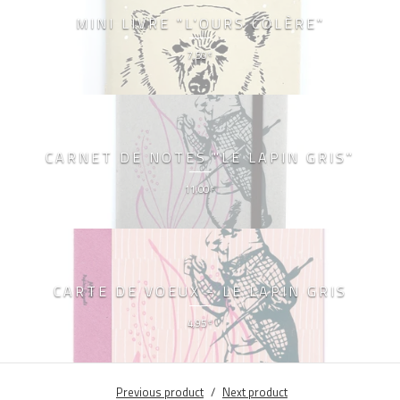
MINI LIVRE "L'OURS COLÈRE"
7,50
€
CARNET DE NOTES "LE LAPIN GRIS"
11,00
€
CARTE DE VOEUX - LE LAPIN GRIS
4,95
€
Previous product
Next product