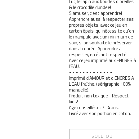
Luc, le lapin aux boucles d’oreilles
& le crocodile dundee!
S'amuser, c'est apprendre!
Apprendre aussi à respecter ses
propres objets, avec ce jeu en
carton épais, qui nécessite qu'on
le manipule avec un minimum de
soin, si on souhaite le préserver
dans la durée. Apprendre à
respecter, en étant respecté!
Avec ce jeu imprimé aux ENCRES à
l'EAU.
• • • • • • • • • • • • •
Imprimé d'AMOUR et d'ENCRES A
L'EAU fraîche. (sérigraphie 100%
manuelle).
Produit non toxique - Respect
kids!
Age conseillé: > +/- 4 ans.
Livré avec son pochon en coton.
SOLD OUT