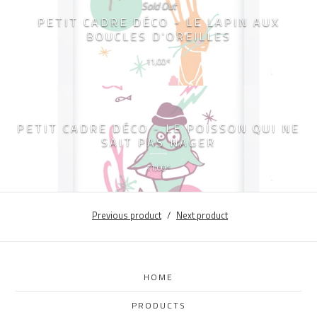
Sold Out
PETIT CADRE DÉCO - LE LAPIN AUX
BOUCLES D'OREILLES
11,00
€
PETIT CADRE DÉCO - LE POISSON QUI NE
SAIT PAS NAGER
11,00
€
Previous product
Next product
HOME
PRODUCTS