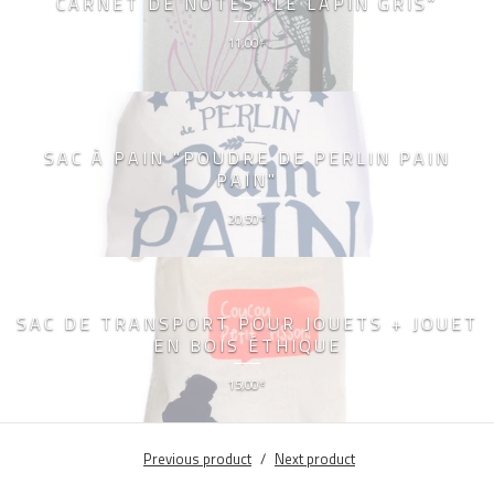
CARNET DE NOTES "LE LAPIN GRIS"
11,00
€
SAC À PAIN "POUDRE DE PERLIN PAIN
PAIN"
20,50
€
SAC DE TRANSPORT POUR JOUETS + JOUET
EN BOIS ÉTHIQUE
15,00
€
Previous product
Next product