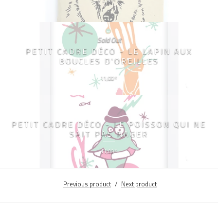
7,50
Sold Out
PETIT CADRE DÉCO - LE LAPIN AUX
BOUCLES D'OREILLES
11,00
€
PETIT CADRE DÉCO - LE POISSON QUI NE
SAIT PAS NAGER
11,00
€
Previous product
Next product