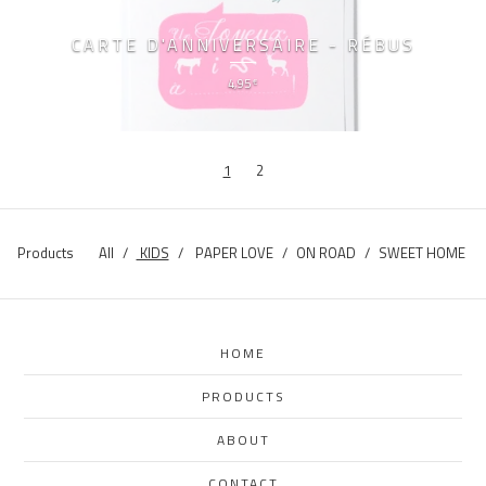
CARTE D'ANNIVERSAIRE - RÉBUS
4,95
€
1
2
Products
All
KIDS
PAPER LOVE
ON ROAD
SWEET HOME
HOME
PRODUCTS
ABOUT
CONTACT