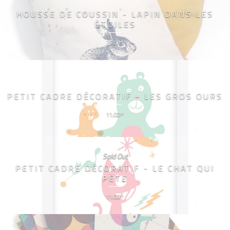
HOUSSE DE COUSSIN - LAPIN DANS LES
ÉTOILES
29,00
€
PETIT CADRE DÉCORATIF - LES GROS OURS
11,00
€
Sold Out
PETIT CADRE DÉCORATIF - LE CHAT QUI
PÈTE
11,00
€